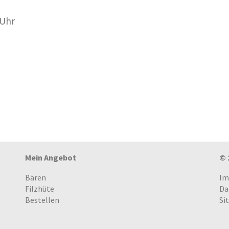
 Uhr
Mein Angebot
© 
Bären
Im
Filzhüte
Da
Bestellen
Si