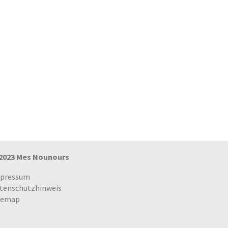
2023 Mes Nounours
pressum
tenschutzhinweis
temap