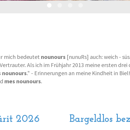
Für mich bedeutet
nounours
[nunuRs] auch: weich - süss
ertrauter. Als ich im Frühjahr 2013 meine ersten drei 
s nounours
." - Erinnerungen an meine Kindheit in Bie
nd
mes nounours
.
rit 2026
Bargeldlos be