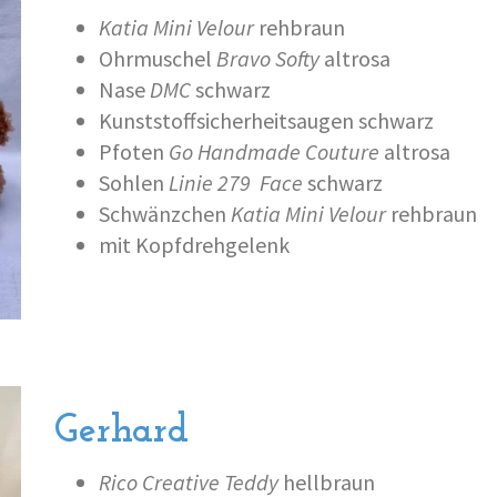
Katia Mini Velour
rehbraun
Ohrmuschel
Bravo Softy
altrosa
Nase
DMC
schwarz
Kunststoffsicherheitsaugen schwarz
Pfoten
Go Handmade Couture
altrosa
Sohlen
Linie 279
Face
schwarz
Schwänzchen
Katia Mini Velour
rehbraun
mit Kopfdrehgelenk
Gerhard
Rico Creative Teddy
hellbraun