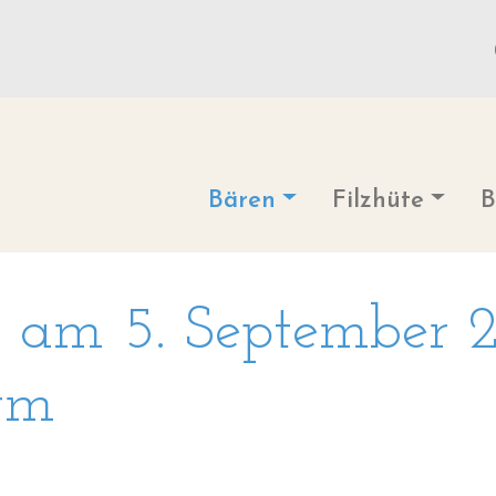
Direkt
zum
Inhalt
Hauptnavigation
Bären
Filzhüte
B
 am 5. September 2
rm